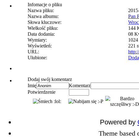
Infomacje o pliku
Nazwa pliku:
2015
Nazwa albumu:
Pan 
Słowa kluczowe:
Wroc
Wielkość pliku:
144 
Data dodania:
08 K
Wymiary:
1024 
Wyświetleń:
221 r
URL:
http:
Ulubione:
Doda
Dodaj swój komentarz
Imię
Komentarz
Potwierdzenie
Powered by
Theme based